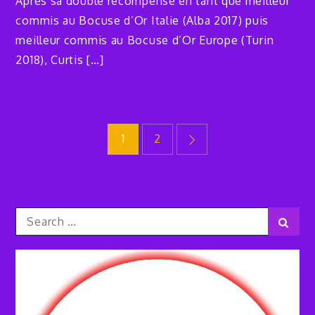
Après sa double récompense en tant que meilleur
commis au Bocuse d’Or Italie (Alba 2017) puis
meilleur commis au Bocuse d’Or Europe (Turin
2018), Curtis […]
Posts
1
2
pagination
Search
Sear
for: