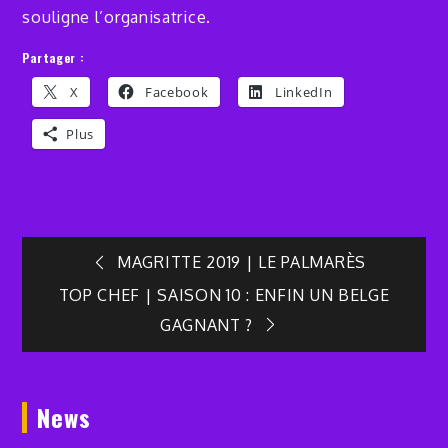
souligne l’organisatrice.
Partager :
X
Facebook
LinkedIn
Plus
Navigation
MAGRITTE 2019 | LE PALMARÈS
TOP CHEF | SAISON 10 : ENFIN UN BELGE
de
GAGNANT ?
l’article
News