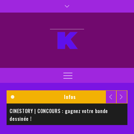
Skip
to
content
Kaptiva TV
Kaptivez vos sens
Menu
Infos
CINESTORY | CONCOURS : gagnez votre bande
E
dessinée !