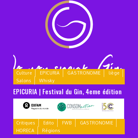
Culture
EPICURIA
GASTRONOMIE
liège
Salons
Whisky
EPICURIA | Festival du Gin, 4eme édition
Critiques
Edito
FWB
GASTRONOMIE
HORECA
Régions