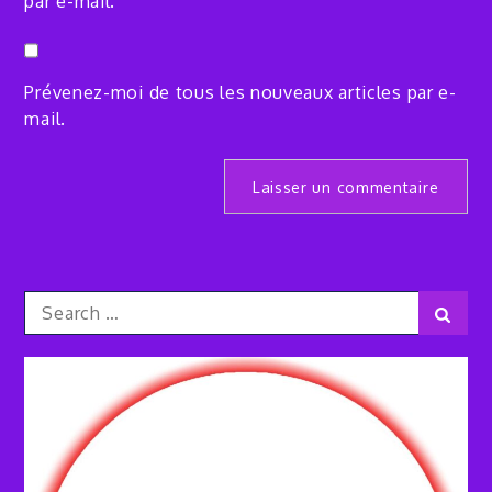
par e-mail.
Prévenez-moi de tous les nouveaux articles par e-
mail.
Search
Sear
for: