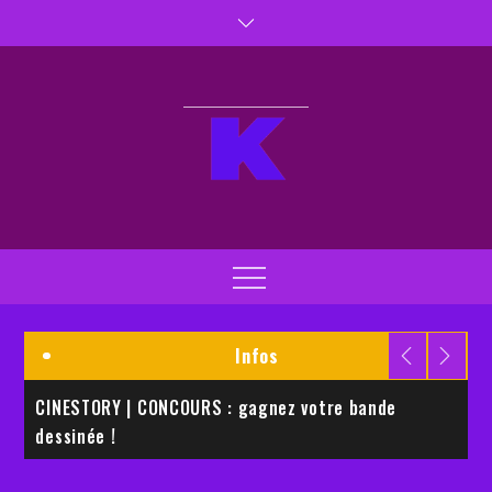
Skip
to
content
Kaptiva TV
Kaptivez vos sens
Menu
Infos
CINESTORY | CONCOURS : gagnez votre bande
E
dessinée !