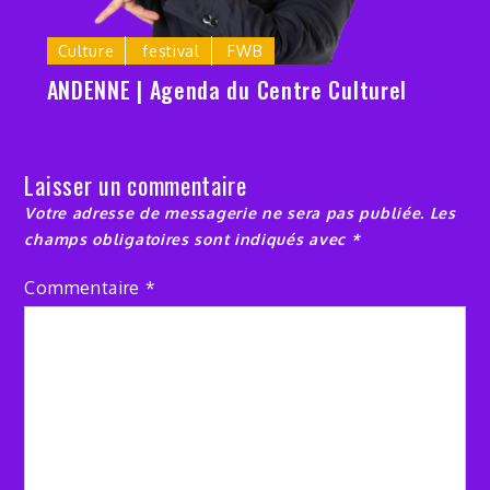
Culture
festival
FWB
ANDENNE | Agenda du Centre Culturel
Laisser un commentaire
Votre adresse de messagerie ne sera pas publiée.
Les
champs obligatoires sont indiqués avec
*
Commentaire
*