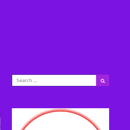
Search
Search
for: