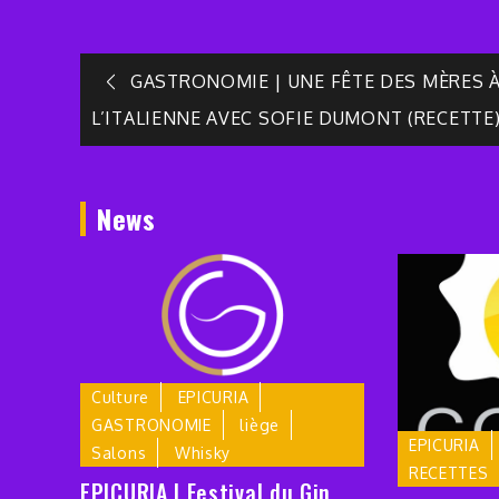
Navigation
GASTRONOMIE | UNE FÊTE DES MÈRES 
L’ITALIENNE AVEC SOFIE DUMONT (RECETTE
de
l’article
News
Culture
EPICURIA
GASTRONOMIE
liège
EPICURIA
Salons
Whisky
RECETTES
EPICURIA | Festival du Gin,