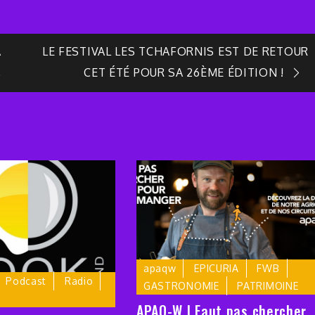
À
LE FESTIVAL LES TCHAFORNIS EST DE RETOUR
CET ÉTÉ POUR SA 26ÈME ÉDITION !
)
apaqw
EPICURIA
FWB
Podcast
Radio
GASTRONOMIE
PATRIMOINE
APAQ-W | Faut pas chercher