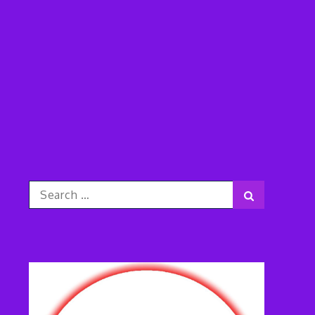
Search
Search
for: