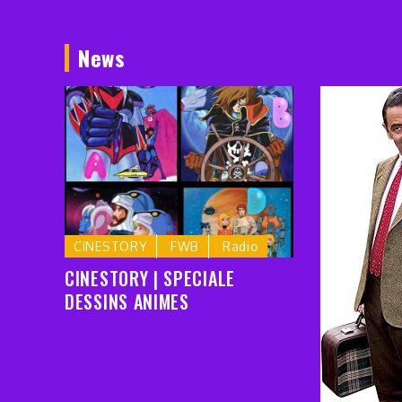
de
l’article
News
CINESTORY
FWB
Radio
CINESTORY | SPECIALE
DESSINS ANIMES