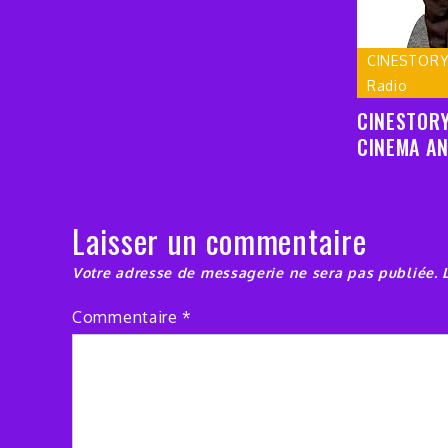
CINESTOR
Radio
CINESTORY
CINEMA AN
Laisser un commentaire
Votre adresse de messagerie ne sera pas publiée.
Commentaire
*