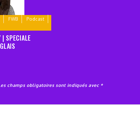
Y
FWB
Podcast
 | SPECIALE
GLAIS
Les champs obligatoires sont indiqués avec
*