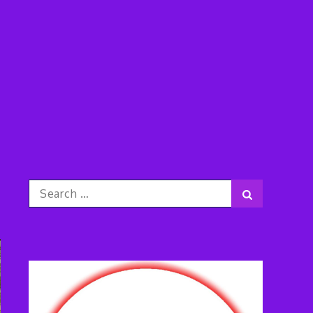
Search
Search
for: