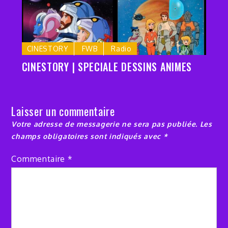
CINESTORY
FWB
Radio
CINESTORY | SPECIALE DESSINS ANIMES
Laisser un commentaire
Votre adresse de messagerie ne sera pas publiée.
Les
champs obligatoires sont indiqués avec
*
Commentaire
*