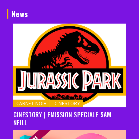
News
CARNET NOIR
CINESTORY
CINESTORY | EMISSION SPECIALE SAM
NEILL