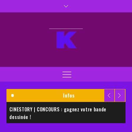
Skip
to
content
Kaptiva TV
Kaptivez vos sens
Menu
Infos
CINESTORY | CONCOURS : gagnez votre bande
E
dessinée !