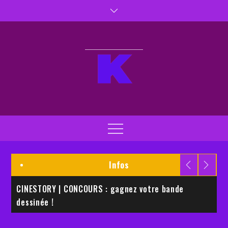
Skip
to
content
Kaptiva TV
Kaptivez vos sens
Menu
Infos
CINESTORY | CONCOURS : gagnez votre bande
E
dessinée !