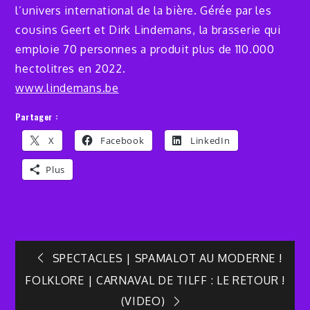
l’univers international de la bière. Gérée par les
cousins Geert et Dirk Lindemans, la brasserie qui
emploie 70 personnes a produit plus de 110.000
hectolitres en 2022.
www.lindemans.be
Partager :
X
Facebook
LinkedIn
Plus
Navigation
SPECTACLES | SPAMALOT AU MODERNE !
FOLKLORE | CARNAVAL DE TILFF : LE RETOUR !
de
(VIDEO)