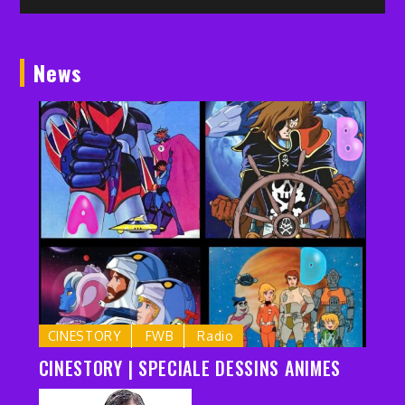
l’article
News
CINESTORY
FWB
Radio
CINESTORY | SPECIALE DESSINS ANIMES