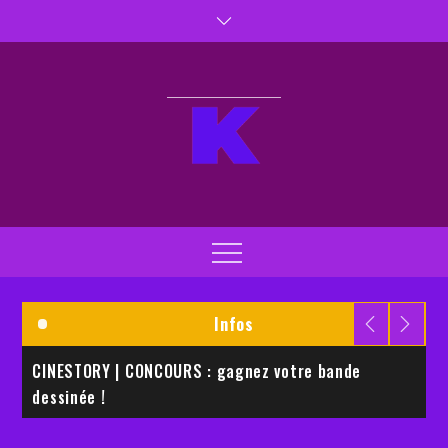
Skip
to
content
Kaptiva TV
Kaptivez vos sens
Menu
Infos
CINESTORY | CONCOURS : gagnez votre bande
EMI
dessinée !