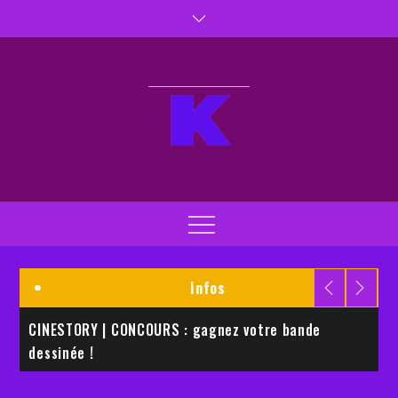
Skip
to
content
Kaptiva TV
Kaptivez vos sens
Menu
Infos
CINESTORY | CONCOURS : gagnez votre bande
E
dessinée !