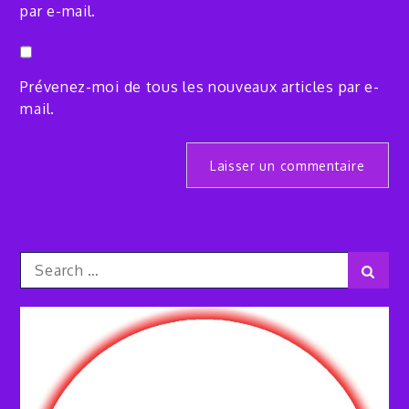
par e-mail.
Prévenez-moi de tous les nouveaux articles par e-
mail.
Search
Sear
for: