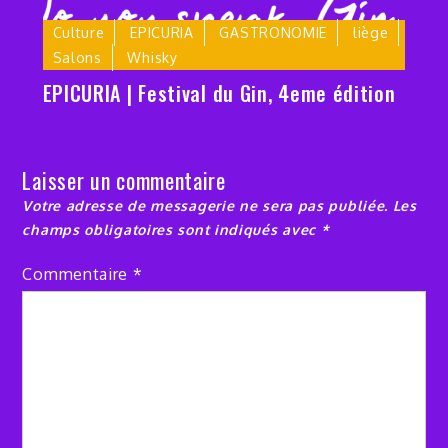
Culture
EPICURIA
GASTRONOMIE
liège
Salons
Whisky
EPICURIA | Festival du Gin, 4eme édition
Laisser un commentaire
Votre adresse de messagerie ne sera pas publiée.
Les
champs obligatoires sont indiqués avec
*
Commentaire
*