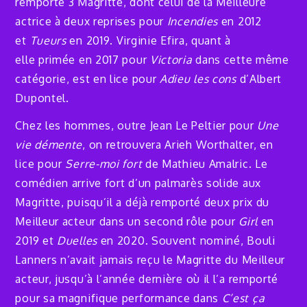
remporté 3 Magritte, dont celui de la Meilleure
actrice à deux reprises pour
Incendies
en 2012
et
Tueurs
en 2019. Virginie Efira, quant à
elle primée en 2017 pour
Victoria
dans cette même
catégorie, est en lice pour
Adieu les cons
d’Albert
Dupontel.
Chez les hommes, outre Jean Le Peltier pour
Une
vie démente
, on retrouvera Arieh Worthalter, en
lice pour
Serre-moi fort
de Mathieu Amalric. Le
comédien arrive fort d’un palmarès solide aux
Magritte, puisqu’il a déjà remporté deux prix du
Meilleur acteur dans un second rôle pour
Girl
en
2019 et
Duelles
en 2020. Souvent nominé, Bouli
Lanners n’avait jamais reçu le Magritte du Meilleur
acteur, jusqu’à l’année dernière où il l’a remporté
pour sa magnifique performance dans
C’est ça