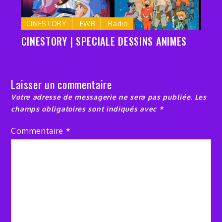
CINESTORY
FWB
Radio
CINESTORY | SPECIALE DESSINS ANIMES
Laisser un commentaire
Votre adresse de messagerie ne sera pas publiée.
Les
champs obligatoires sont indiqués avec
*
Commentaire
*