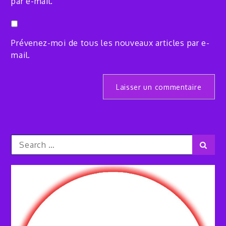
par e-mail.
Prévenez-moi de tous les nouveaux articles par e-
mail.
Search
Sear
for: