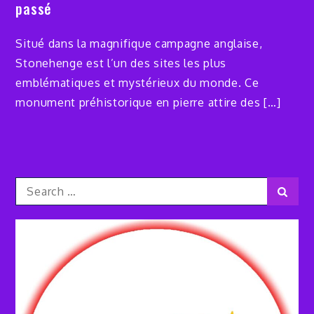
passé
Situé dans la magnifique campagne anglaise,
Stonehenge est l’un des sites les plus
emblématiques et mystérieux du monde. Ce
monument préhistorique en pierre attire des […]
Search
Sear
for: