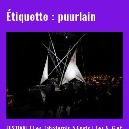
Étiquette :
puurlain
FESTIVAL | Les Tchafornis à Engis ! Les 5, 6 et