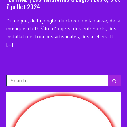
7 juillet 2024
Du cirque, de la jongle, du clown, de la danse, de la
musique, du théâtre d’objets, des entresorts, des
installations foraines artisanales, des ateliers. Il
[…]
Search
Sear
for: