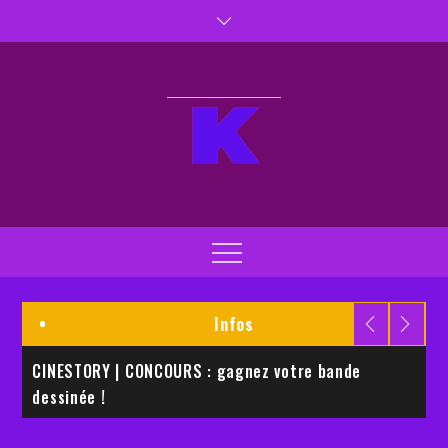
Skip
to
content
Kaptiva TV
Kaptivez vos sens
Menu
Infos
CINESTORY | CONCOURS : gagnez votre bande
E
dessinée !