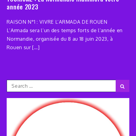
année 2023
RAISON N°1 : VIVRE L’ARMADA DE ROUEN
L’Armada sera l’un des temps forts de l’année en
Normandie, organisée du 8 au 18 juin 2023, à
Rouen sur […]
Search
Sear
for: