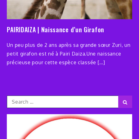
PAIRIDAIZA | Naissance d’un Girafon
Un peu plus de 2 ans après sa grande sœur Zuri, un
petit girafon est né à Pairi Daiza.Une naissance
précieuse pour cette espèce classée […]
Search
Sear
for: