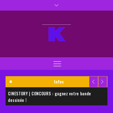
Skip
to
content
Kaptiva TV
Kaptivez vos sens
Menu
Infos
CINESTORY | CONCOURS : gagnez votre bande
E
dessinée !