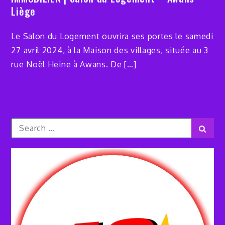
Liège
Le Salon du Logement ouvrira ses portes le samedi
27 avril 2024, à la Maison des villages, située au 3
rue Noël Heine à Awans. De […]
Search
Sear
for: