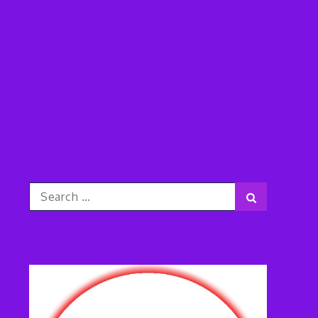
Search
Search
for: