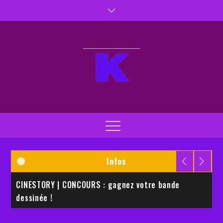
Skip
to
content
Kaptiva TV
Kaptivez vos sens
Menu
Infos
CINESTORY | CONCOURS : gagnez votre bande
E
dessinée !