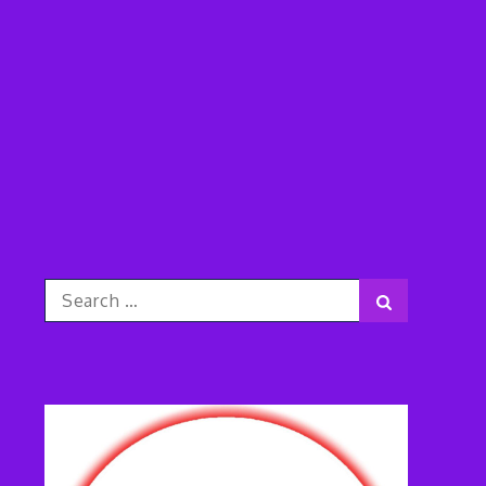
Search
Search
for: