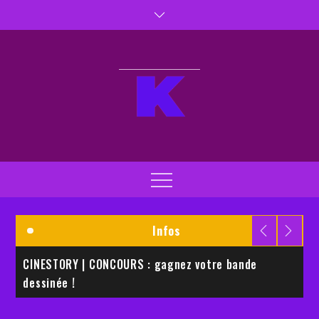
Skip
to
content
Kaptiva TV
Kaptivez vos sens
Menu
Infos
CINESTORY | CONCOURS : gagnez votre bande
E
dessinée !