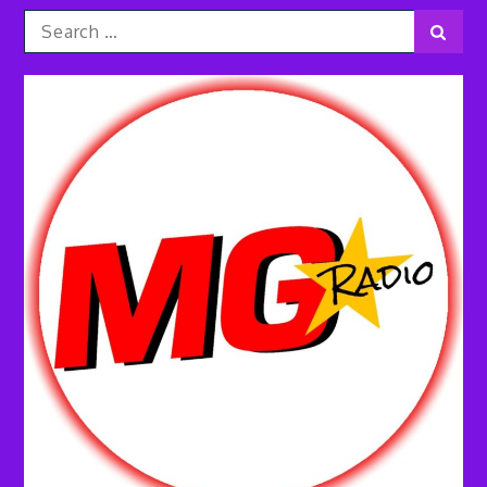
Search
Sear
for: